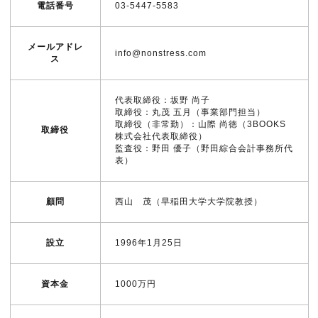
電話番号
03-5447-5583
メールアドレ
info@nonstress.com
ス
代表取締役：坂野 尚子
取締役：丸茂 五月（事業部門担当）
取締役（非常勤）：山際 尚徳（3BOOKS
取締役
株式会社代表取締役）
監査役：野田 優子（野田綜合会計事務所代
表）
顧問
西山 茂（早稲田大学大学院教授）
設立
1996年1月25日
資本金
1000万円